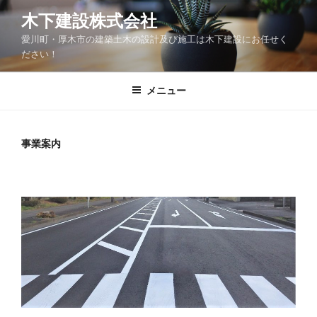
コ
木下建設株式会社
ン
愛川町・厚木市の建築土木の設計及び施工は木下建設にお任せく
テ
ださい！
ン
ツ
メニュー
へ
ス
キ
ッ
事業案内
プ